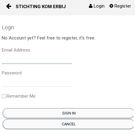
Login
Register
STICHTING KOM ERBIJ
Skip to Content
Start
Login
No Account yet? Feel free to register, it's free.
Beheer
Email Address
Agenda
Events
Password
Media
Remember Me
Actueel en Nieuws
SIGN IN
Over ons
CANCEL
Lokale activiteiten