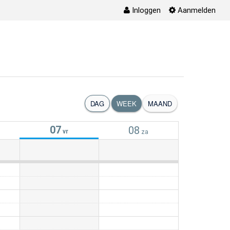
Inloggen
Aanmelden
DAG
WEEK
MAAND
07
08
vr
za