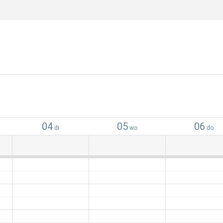
04
05
06
di
wo
do