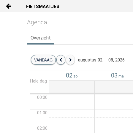
FIETSMAATJES
Naar content
Agenda
HOME
Overzicht
Beheer
Bellen
VANDAAG
augustus 02 — 08, 2026
FP_agenda_vrij
02
03
zo
ma
Hele dag
00:00
01:00
02:00