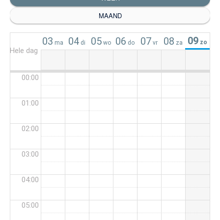
MAAND
09
03
04
05
06
07
08
zo
ma
di
wo
do
vr
za
Hele dag
00:00
01:00
02:00
03:00
04:00
05:00