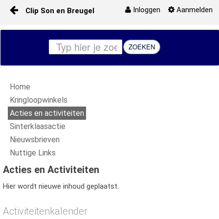
Inloggen
Aanmelden
Clip Son en Breugel
Naar content
Start
ZOEKEN
Kringloopwinkels
Home
Acties en activiteiten
Kringloopwinkels
Acties en activiteiten
Media
Sinterklaasactie
Nieuwsbrieven
Nuttige links
Nuttige Links
Contact
Acties en Activiteiten
Hier wordt nieuwe inhoud geplaatst.
Nieuwsbrieven
Activiteitenkalender