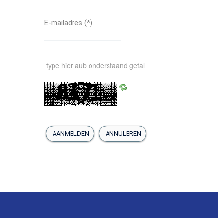
GROEPEN
E-mailadres
(*)
WEBSITES
RECENT
Wijkondersteuner
Planner
AANMELDEN
ANNULEREN
SBV-team