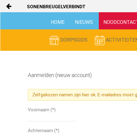
SONENBREUGELVERBINDT
Naar content
HOME
NIEUWS
NOODCONTAC
HOME
NIEUWS
DORPSGIDS
ACTIVITEITE
NOODCONTACTKAART
WIE ZIJN WIJ?
Aanmelden (nieuw account)
Dé website van, voor en door alle
bewoners van Son en Breugel. Vind
HOE WERKT HET?
hier het lokale nieuws, app-groepen,
vele pleinen en gidsen, diverse
Zelfgekozen namen zijn hier ok. E-mailadres moet ge
activiteiten en internet TV.
CONTACT
Gemakkelijk, veilig contact en
Voornaam
(*)
buurtactiviteiten organiseren, maar
HELP
ook AutoMaatje, cursussen,
veiligheid en duurzaamheid.
Achternaam
(*)
SON EN BREUGEL TV