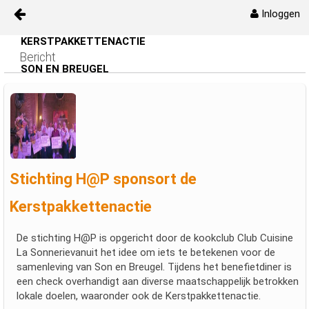
Inloggen
KERSTPAKKETTENACTIE
Naar content
Bericht
Kerstpakketenactie
SON EN BREUGEL
Bestuur
Oprichtingsakte/Kvk
Info
Stichting H@P sponsort de
Media
Kerstpakkettenactie
Contact
De stichting H@P is opgericht door de kookclub Club Cuisine
La Sonnerievanuit het idee om iets te betekenen voor de
samenleving van Son en Breugel. Tijdens het benefietdiner is
kpa_jaarverslag
een check overhandigt aan diverse maatschappelijk betrokken
lokale doelen, waaronder ook de Kerstpakkettenactie.