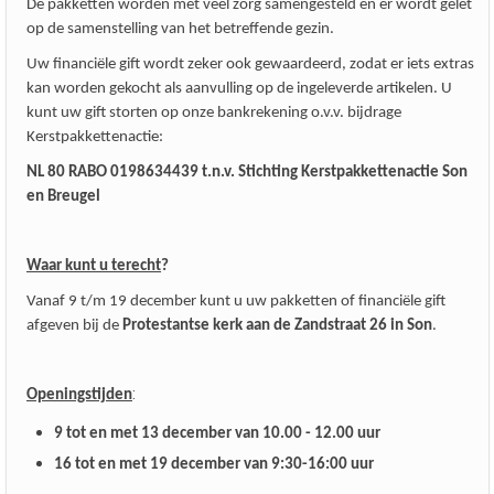
De pakketten worden met veel zorg samengesteld en er wordt gelet
op de samenstelling van het betreffende gezin.
Uw financiële gift wordt zeker ook gewaardeerd, zodat er iets extras
kan worden gekocht als aanvulling op de ingeleverde artikelen. U
kunt uw gift storten op onze bankrekening o.v.v. bijdrage
Kerstpakkettenactie:
NL 80 RABO 0198634439 t.n.v. Stichting Kerstpakkettenactie Son
en Breugel
Waar kunt u terecht
?
Vanaf 9 t/m 19 december kunt u uw pakketten of financiële gift
afgeven bij de
Protestantse
kerk aan de Zandstraat 26 in Son
.
:
Openingstijden
9 tot en met 13 december van 10.00 - 12.00 uur
16 tot en met 19 december van 9:30-16:00 uur