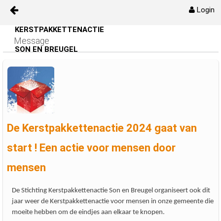
Login
KERSTPAKKETTENACTIE
Skip to Content
Message
Kerstpakketenactie
SON EN BREUGEL
Bestuur
Oprichtingsakte/Kvk
Info
De Kerstpakkettenactie 2024 gaat van
Media
start ! Een actie voor mensen door
mensen
Contact
De Stichting Kerstpakkettenactie Son en Breugel organiseert ook dit
kpa_jaarverslag
jaar weer de Kerstpakkettenactie voor mensen in onze gemeente die
moeite hebben om de eindjes aan elkaar te knopen.