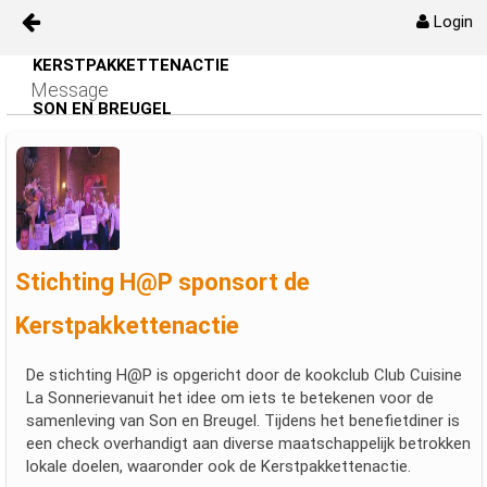
Login
KERSTPAKKETTENACTIE
Skip to Content
Message
Kerstpakketenactie
SON EN BREUGEL
Bestuur
Oprichtingsakte/Kvk
Info
Stichting H@P sponsort de
Media
Kerstpakkettenactie
Contact
De stichting H@P is opgericht door de kookclub Club Cuisine
La Sonnerievanuit het idee om iets te betekenen voor de
samenleving van Son en Breugel. Tijdens het benefietdiner is
kpa_jaarverslag
een check overhandigt aan diverse maatschappelijk betrokken
lokale doelen, waaronder ook de Kerstpakkettenactie.